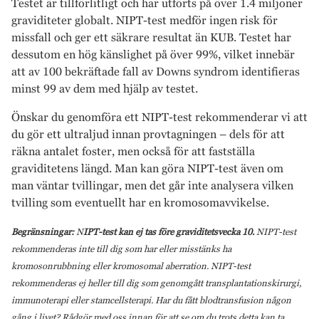
Testet är tillförlitligt och har utförts på över 1.4 miljoner
graviditeter globalt. NIPT-test medför ingen risk för
missfall och ger ett säkrare resultat än KUB. Testet har
dessutom en hög känslighet på över 99%, vilket innebär
att av 100 bekräftade fall av Downs syndrom identifieras
minst 99 av dem med hjälp av testet.
Önskar du genomföra ett NIPT-test rekommenderar vi att
du gör ett ultraljud innan provtagningen – dels för att
räkna antalet foster, men också för att fastställa
graviditetens längd. Man kan göra NIPT-test även om
man väntar tvillingar, men det går inte analysera vilken
tvilling som eventuellt har en kromosomavvikelse.
Begränsningar:
N
IPT-test kan ej tas före graviditetsvecka 10.
NIPT-test
rekommenderas inte till dig som har eller misstänks ha
kromosonrubbning eller kromosomal aberration. NIPT-test
rekommenderas ej heller till dig som genomgått transplantationskirurgi,
immunoterapi eller stamcellsterapi. Har du fått blodtransfusion någon
gång i livet? Rådgör med oss innan för att se om du trots detta kan ta