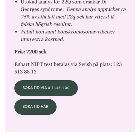
Utökad analys för 22Q som orsakar Di
Georges syndrome.
Denna analys upptäcker ca
75% av alla fall med 22q och har ytterst få
falska högrisk resultat.
Fetalt kön samt könskromosomavvikelser
utan extra kostnad.
Pris: 7200 sek
Enbart NIPT test betalas via Swish på plats: 123
513 88 13
BOKA TID VIA 0171-45 11 00
BOKA TID HÄR